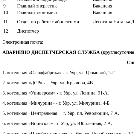
9
Главный энергетик
Вакансия
10
Главный экономист
Вакансия
11
Отдел по работе с абонентами
Леготина Наталья 
12
Диспетчер
Электронная почта:
АВАРИЙНО-ДИСПЕТЧЕРСКАЯ СЛУЖБА (круглосуточно) тел
Спи
1. котельная «Слюдфабрика» - г. Уяр, ул. Громовой, 5-Г.
2. котельная «ДСР» - г. Уяр, ул. Крылова, 4В.
3. котельная «Универсам» - г. Уяр, ул. Ленина, 91-А.
4. котельная «Мичурина» - г. Уяр, ул. Мичурина, 4-Б.
5. котельная «Центральная» - г. Уяр, пл. Революции, 7-А.
6. котельная «Воинская» - г. Уяр, ул. Юбилейная, 2-А.
7. котельная «Преображенская» - г. Уяр, ул. Преображенская, 17