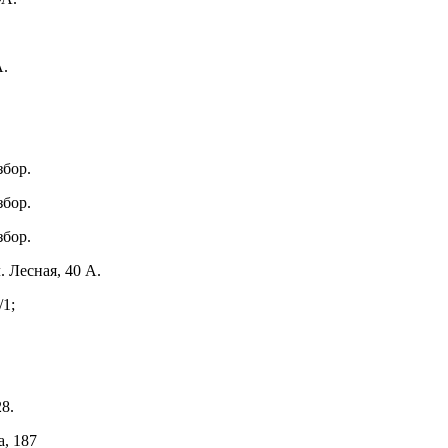
А.
збор.
збор.
збор.
. Лесная, 40 А.
/1;
28.
а, 187