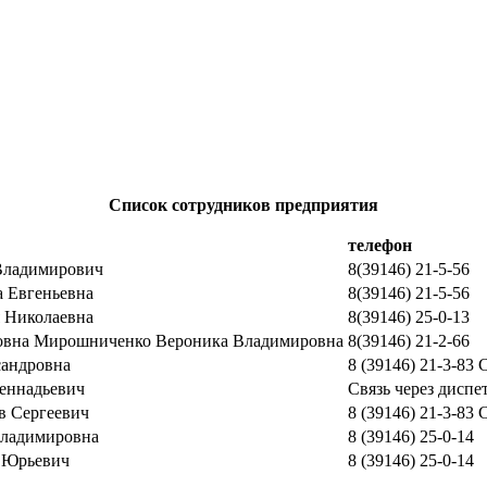
Список сотрудников предприятия
телефон
Владимирович
8(39146) 21-5-56
а Евгеньевна
8(39146) 21-5-56
я Николаевна
8(39146) 25-0-13
овна Мирошниченко Вероника Владимировна
8(39146) 21-2-66
сандровна
8 (39146) 21-3-83 
еннадьевич
Связь через диспе
в Сергеевич
8 (39146) 21-3-83 
Владимировна
8 (39146) 25-0-14
 Юрьевич
8 (39146) 25-0-14