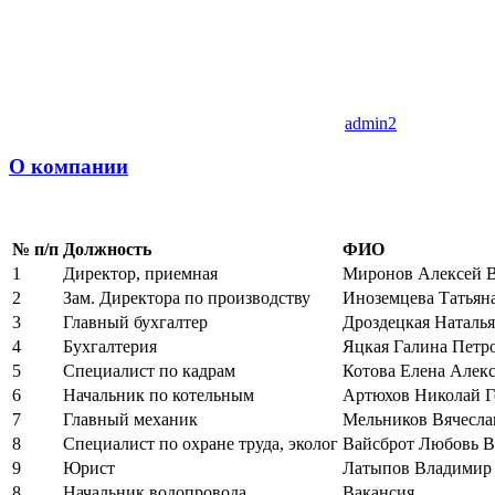
admin2
О компании
№ п/п
Должность
ФИО
1
Директор, приемная
Миронов Алексей 
2
Зам. Директора по производству
Иноземцева Татьян
3
Главный бухгалтер
Дроздецкая Наталь
4
Бухгалтерия
Яцкая Галина Петр
5
Специалист по кадрам
Котова Елена Алек
6
Начальник по котельным
Артюхов Николай Г
7
Главный механик
Мельников Вячесла
8
Специалист по охране труда, эколог
Вайсброт Любовь 
9
Юрист
Латыпов Владимир
8
Начальник водопровода
Вакансия